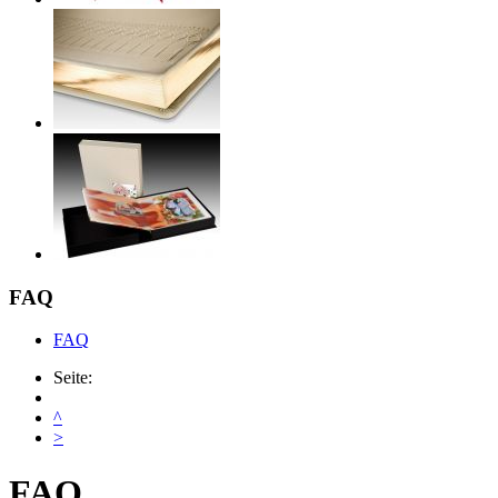
FAQ
FAQ
Seite:
^
>
FAQ